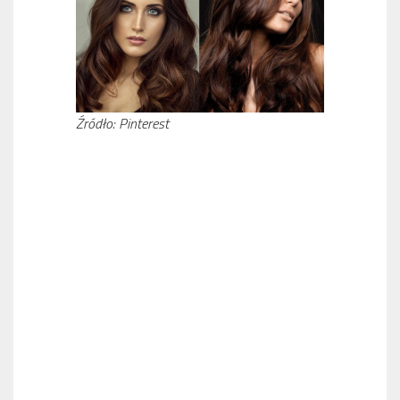
Źródło: Pinterest
CZAS NA GRZYWKĘ! NAJMODNIEJSZE FRYZURY NA JESIEŃ
2021
KERATYNOWE PROSTOWANIE WŁOSÓW – PRZEŁOM W
REGENERACJI WŁOSÓW