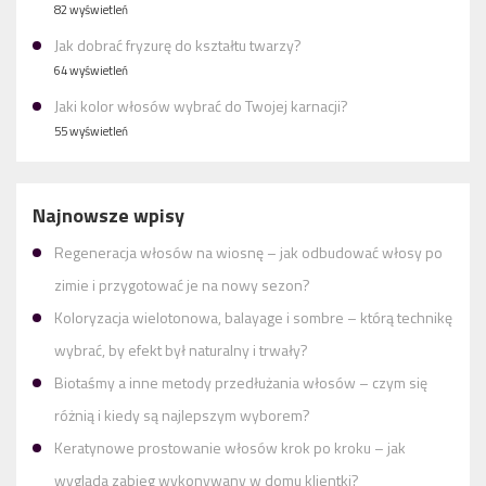
82 wyświetleń
Jak dobrać fryzurę do kształtu twarzy?
64 wyświetleń
Jaki kolor włosów wybrać do Twojej karnacji?
55 wyświetleń
Najnowsze wpisy
Regeneracja włosów na wiosnę – jak odbudować włosy po
zimie i przygotować je na nowy sezon?
Koloryzacja wielotonowa, balayage i sombre – którą technikę
wybrać, by efekt był naturalny i trwały?
Biotaśmy a inne metody przedłużania włosów – czym się
różnią i kiedy są najlepszym wyborem?
Keratynowe prostowanie włosów krok po kroku – jak
wygląda zabieg wykonywany w domu klientki?