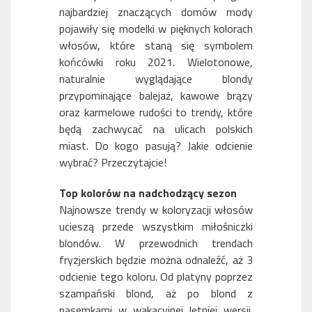
najbardziej znaczących domów mody
pojawiły się modelki w pięknych kolorach
włosów, które staną się symbolem
końcówki roku 2021. Wielotonowe,
naturalnie wyglądające blondy
przypominające balejaż, kawowe brązy
oraz karmelowe rudości to trendy, które
będą zachwycać na ulicach polskich
miast. Do kogo pasują? Jakie odcienie
wybrać? Przeczytajcie!
Top kolorów na nadchodzący sezon
Najnowsze trendy w koloryzacji włosów
ucieszą przede wszystkim miłośniczki
blondów. W przewodnich trendach
fryzjerskich będzie można odnaleźć, aż 3
odcienie tego koloru. Od platyny poprzez
szampański blond, aż po blond z
pasemkami w wakacyjnej letniej wersji.