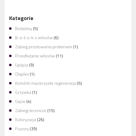
Kategorie
Biotaśmy
(5)
B-o-t-o-k-s włosów
(6)
Zabieg prostowania proteinami
(1)
Przedłużanie włosów
(11)
Upięcia
(9)
Olaplex
(1)
Komórki macierzyste regeneracja
(5)
Grzywka
(1)
Cięcie
(4)
Zabiegi lecznicze
(15)
Koloryzacja
(26)
Fryzury
(39)