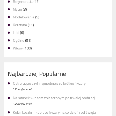
Regeneracja
(43)
Mycie
(3)
Modelowanie
(5)
Keratyna
(11)
Loki
(6)
Ogólne
(51)
Włosy
(100)
Najbardziej Popularne
Ostre cięcie czyli najmodniejsze krótkie fryzury
313 wyświetleń
Na ratunek włosom zniszczonym po trwałej ondulacji
145 wyświetleń
Koki i koczki – kobiece fryzury na co dzień i od święta