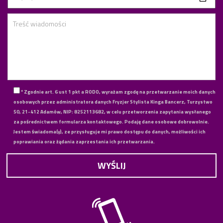
* Zgodnie art. 6 ust 1 pkt a RODO, wyrażam zgodę na przetwarzanie moich danych
osobowych przez administratora danych Fryzjer Stylista Kinga Bancerz, Turzystwo
50, 21-412 Adamów, NIP: 8252113682, w celu przetworzenia zapytania wysłanego
za pośrednictwem formularza kontaktowego. Podaję dane osobowe dobrowolnie.
Jestem świadoma(y), ze przysługuje mi prawo dostępu do danych, możliwości ich
poprawiania oraz żądania zaprzestania ich przetwarzania.