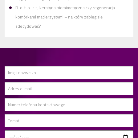
B-o-t-o-k-s, keratyna biomimetyczna czy regeneracja
komórkami macierzystymi – na który zabieg się
zdecydować?