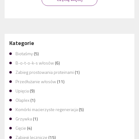
Kategorie
Biotaśmy
(5)
B-o-t-o-k-s włosów
(6)
Zabieg prostowania proteinami
(1)
Przedłużanie włosów
(11)
Upięcia
(9)
Olaplex
(1)
Komórki macierzyste regeneracja
(5)
Grzywka
(1)
Cięcie
(4)
Zabiegi lecznicze
(15)