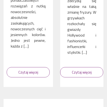
ponadczasowych
zdecyduj się
rozwiązań z nutką
właśnie na taką
nowoczesności,
zmianę fryzury. W
absolutnie
grzywkach
zaskakujących,
rozkochały się
nowoczesnych cięć i
gwiazdy
jesiennych kolorów.
Hollywood i
Jedno jest pewne,
fashionistki,
każda z […]
influencerki i
stylistki. […]
Czytaj więcej
Czytaj więcej