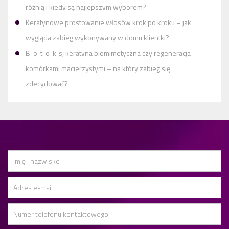
różnią i kiedy są najlepszym wyborem?
Keratynowe prostowanie włosów krok po kroku – jak
wygląda zabieg wykonywany w domu klientki?
B-o-t-o-k-s, keratyna biomimetyczna czy regeneracja
komórkami macierzystymi – na który zabieg się
zdecydować?