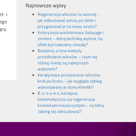
Najnowsze wpisy
et i
Regeneracja włosów na wiosnę –
jak odbudować włosy po zimie i
jego
przygotować je na nowy sezon?
ący,
Koloryzacja wielotonowa, balayage i
sombre – którą technikę wybrać, by
efekt był naturalny i trwały?
Biotaśmy a inne metody
przedłużania włosów – czym się
różnią i kiedy są najlepszym
wyborem?
Keratynowe prostowanie włosów
krok po kroku – jak wygląda zabieg
wykonywany w domu klientki?
B-o-t-o-k-s, keratyna
biomimetyczna czy regeneracja
komórkami macierzystymi – na który
zabieg się zdecydować?