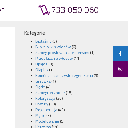
733 050 060
KT
Kategorie
Biotaśmy
(5)
B-o-t-o-k-s włosów
(6)
Zabieg prostowania proteinami
(1)
Przedłużanie włosów
(11)
Upięcia
(9)
Olaplex
(1)
Komórki macierzyste regeneracja
(5)
Grzywka
(1)
Cięcie
(4)
Zabiegi lecznicze
(15)
Koloryzacja
(26)
Fryzury
(39)
Regeneracja
(43)
Mycie
(3)
Modelowanie
(5)
Keratyna
(11)