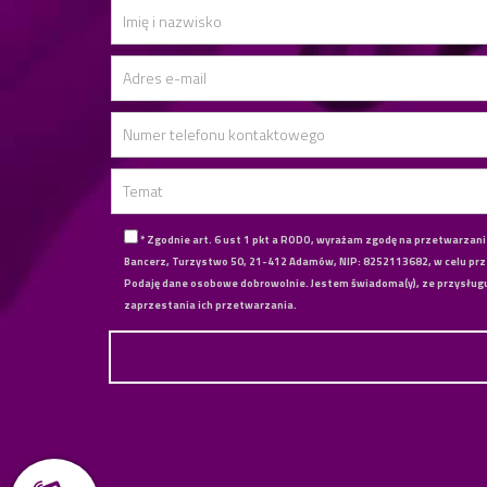
* Zgodnie art. 6 ust 1 pkt a RODO, wyrażam zgodę na przetwarzan
Bancerz, Turzystwo 50, 21-412 Adamów, NIP: 8252113682, w celu p
Podaję dane osobowe dobrowolnie. Jestem świadoma(y), ze przysługuj
zaprzestania ich przetwarzania.