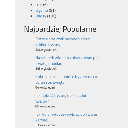
Loki
(6)
Ogólne
(51)
Włosy
(100)
Najbardziej Popularne
Ostre cięcie czyli najmodniejsze
krótkie fryzury
304 wyświetleń
Na ratunek włosom zniszczonym po
trwałej ondulacji
146 wyświetleń
Koki i koczki – kobiece fryzury na co
dzień i od święta
84 wyświetleń
Jak dobrać fryzurę do kształtu
twarzy?
65 wyświetleń
Jaki kolor włosów wybrać do Twojej
karnacji?
53 wyświetleń