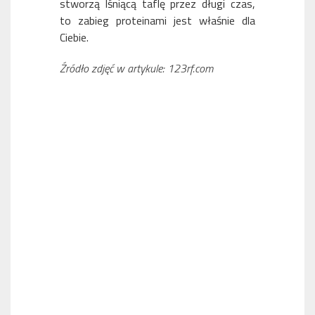
stworzą lśniącą taflę przez długi czas,
to zabieg proteinami jest właśnie dla
Ciebie.
Źródło zdjęć w artykule: 123rf.com
NANO/MIKRO RINGI – INNOWACYJNA METODA
PRZEDŁUŻANIA WŁOSÓW
TAPE ON – CZYLI PRZEDŁUŻANIE WŁOSÓW METODĄ
KANAPKOWĄ