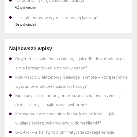
Jak dobrać fryzurę do kształtu twarzy?
62 wyświetleń
Jaki kolor włosów wybrać do Twojej karnacji?
54 wyświetleń
Najnowsze wpisy
Regeneracja włosów na wiosnę – jak odbudować włosy po
zimie i przygotować je na nowy sezon?
Koloryzacja wielotonowa, balayage i sombre – którą technikę
wybrać, by efekt był naturalny i trwały?
Biotaśmy a inne metody przedłużania włosów – czym się
różnią i kiedy są najlepszym wyborem?
Keratynowe prostowanie włosów krok po kroku – jak
wygląda zabieg wykonywany w domu klientki?
B-o-t-o-k-s, keratyna biomimetyczna czy regeneracja