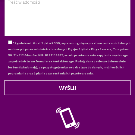
* Zgodnie art. 6 ust 1 pkt a RODO, wyrażam zgodę na przetwarzanie moich danych
osobowych przez administratora danych Fryzjer Stylista Kinga Bancerz, Turzystwo
50, 21-412 Adamów, NIP: 8252113682, w celu przetworzenia zapytania wysłanego
za pośrednictwem formularza kontaktowego. Podaję dane osobowe dobrowolnie.
Jestem świadoma(y), ze przysługuje mi prawo dostępu do danych, możliwości ich
poprawiania oraz żądania zaprzestania ich przetwarzania.