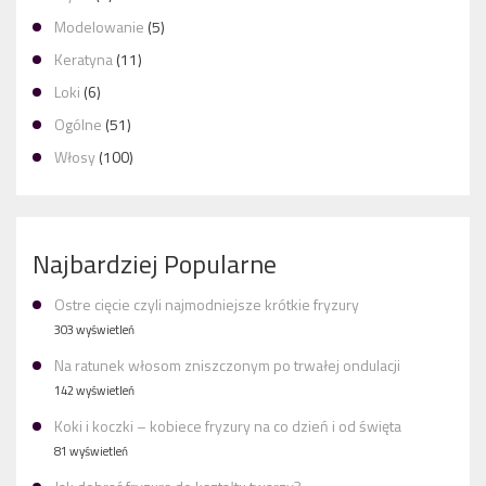
Modelowanie
(5)
Keratyna
(11)
Loki
(6)
Ogólne
(51)
Włosy
(100)
Najbardziej Popularne
Ostre cięcie czyli najmodniejsze krótkie fryzury
303 wyświetleń
Na ratunek włosom zniszczonym po trwałej ondulacji
142 wyświetleń
Koki i koczki – kobiece fryzury na co dzień i od święta
81 wyświetleń