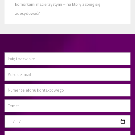
komórkami macierzystymi – na który zabieg się
zdecydować?