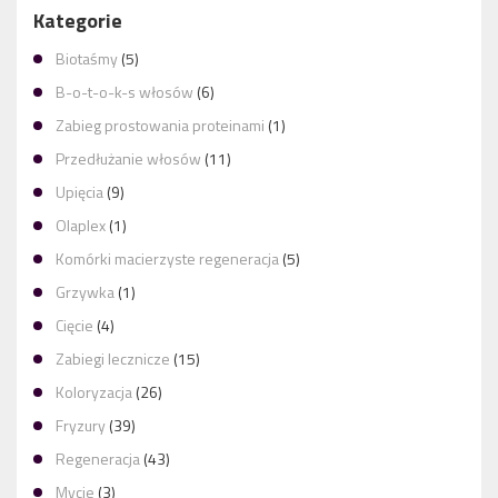
Kategorie
Biotaśmy
(5)
B-o-t-o-k-s włosów
(6)
Zabieg prostowania proteinami
(1)
Przedłużanie włosów
(11)
Upięcia
(9)
Olaplex
(1)
Komórki macierzyste regeneracja
(5)
Grzywka
(1)
Cięcie
(4)
Zabiegi lecznicze
(15)
Koloryzacja
(26)
Fryzury
(39)
Regeneracja
(43)
Mycie
(3)