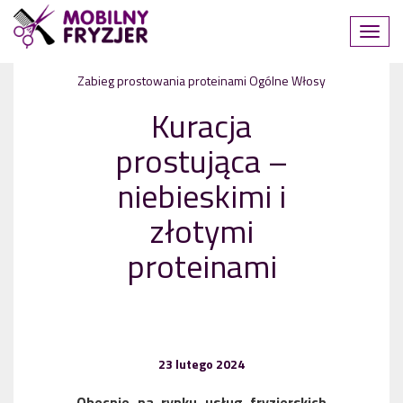
Zabieg prostowania proteinami
Ogólne
Włosy
Kuracja
prostująca –
niebieskimi i
złotymi
proteinami
23 lutego 2024
Obecnie na rynku usług fryzjerskich