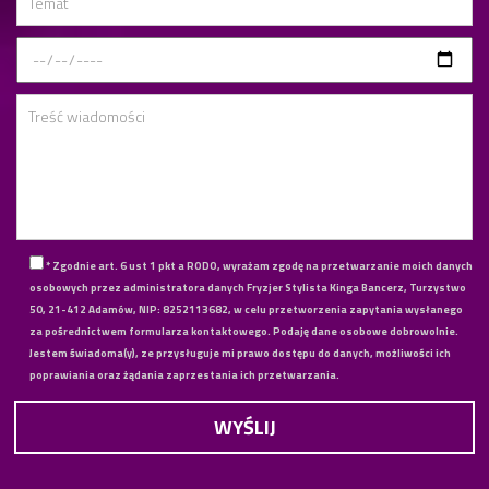
* Zgodnie art. 6 ust 1 pkt a RODO, wyrażam zgodę na przetwarzanie moich danych
osobowych przez administratora danych Fryzjer Stylista Kinga Bancerz, Turzystwo
50, 21-412 Adamów, NIP: 8252113682, w celu przetworzenia zapytania wysłanego
za pośrednictwem formularza kontaktowego. Podaję dane osobowe dobrowolnie.
Jestem świadoma(y), ze przysługuje mi prawo dostępu do danych, możliwości ich
poprawiania oraz żądania zaprzestania ich przetwarzania.