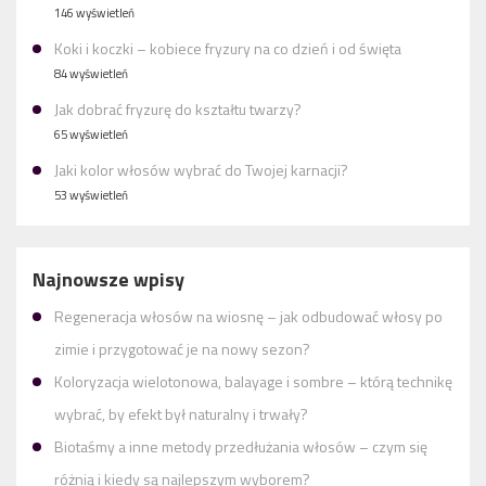
146 wyświetleń
Koki i koczki – kobiece fryzury na co dzień i od święta
84 wyświetleń
Jak dobrać fryzurę do kształtu twarzy?
65 wyświetleń
Jaki kolor włosów wybrać do Twojej karnacji?
53 wyświetleń
Najnowsze wpisy
Regeneracja włosów na wiosnę – jak odbudować włosy po
zimie i przygotować je na nowy sezon?
Koloryzacja wielotonowa, balayage i sombre – którą technikę
wybrać, by efekt był naturalny i trwały?
Biotaśmy a inne metody przedłużania włosów – czym się
różnią i kiedy są najlepszym wyborem?