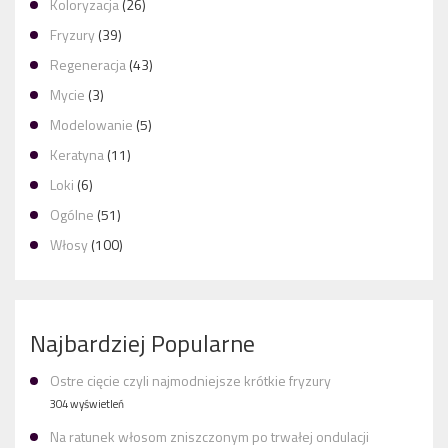
Koloryzacja
(26)
Fryzury
(39)
Regeneracja
(43)
Mycie
(3)
Modelowanie
(5)
Keratyna
(11)
Loki
(6)
Ogólne
(51)
Włosy
(100)
Najbardziej Popularne
Ostre cięcie czyli najmodniejsze krótkie fryzury
304 wyświetleń
Na ratunek włosom zniszczonym po trwałej ondulacji