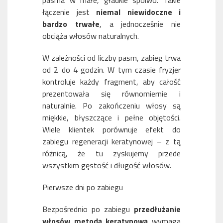
pasma w małe, gładkie spoiwo. Takie
łączenie jest
niemal niewidoczne i
bardzo trwałe
, a jednocześnie nie
obciąża włosów naturalnych.
W zależności od liczby pasm, zabieg trwa
od 2 do 4 godzin. W tym czasie fryzjer
kontroluje każdy fragment, aby całość
prezentowała się równomiernie i
naturalnie. Po zakończeniu włosy są
miękkie, błyszczące i pełne objętości.
Wiele klientek porównuje efekt do
zabiegu regeneracji keratynowej – z tą
różnicą, że tu zyskujemy przede
wszystkim gęstość i długość włosów.
Pierwsze dni po zabiegu
Bezpośrednio po zabiegu
przedłużanie
włosów metodą keratynową
wymaga