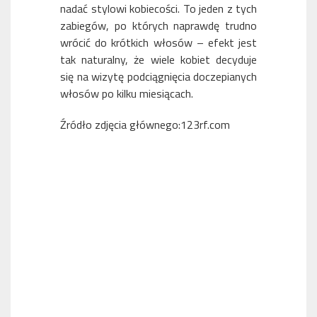
nadać stylowi kobiecości. To jeden z tych
zabiegów, po których naprawdę trudno
wrócić do krótkich włosów – efekt jest
tak naturalny, że wiele kobiet decyduje
się na wizytę podciągnięcia doczepianych
włosów po kilku miesiącach.
Źródło zdjęcia głównego:123rf.com
WIELKI POWRÓT RUDEGO – NAJMODNIEJSZY KOLOR
WŁOSÓW NA JESIEŃ