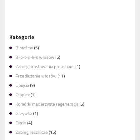
NOWOCZESNE TECHNIKI FARBOWANIA WŁOSÓW: OD
AIRTOUCH PO FACE FRAMING – CZYM RÓŻNIĄ SIĘ I KTÓRĄ
WYBRAĆ?
Kategorie
Biotaśmy
(5)
B-o-t-o-k-s włosów
(6)
Zabieg prostowania proteinami
(1)
Przedłużanie włosów
(11)
Upięcia
(9)
Olaplex
(1)
Komórki macierzyste regeneracja
(5)
Grzywka
(1)
Cięcie
(4)
Zabiegi lecznicze
(15)