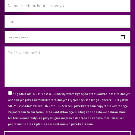
* Zgodnie art. 6 ust 1 pkt a RODO, wyrażam zgodę na przetwarzanie moich danych
osobowych przez administratora danych Fryzjer Stylista Kinga Bancerz, Turzystwo
50, 21-412 Adamów, NIP: 8252113682, w celu przetworzenia zapytania wysłanego
za pośrednictwem formularza kontaktowego. Podaję dane osobowe dobrowolnie.
Jestem świadoma(y), ze przysługuje mi prawo dostępu do danych, możliwości ich
poprawiania oraz żądania zaprzestania ich przetwarzania.