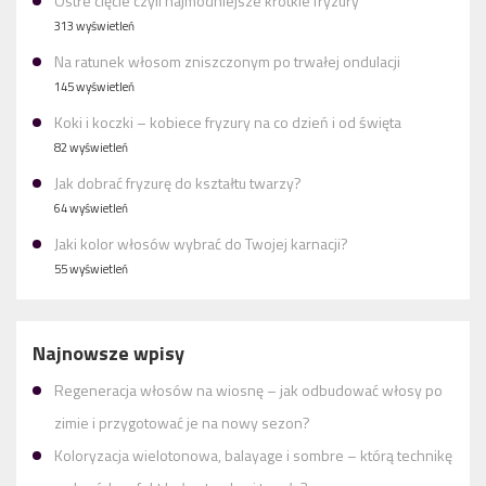
Ostre cięcie czyli najmodniejsze krótkie fryzury
313 wyświetleń
Na ratunek włosom zniszczonym po trwałej ondulacji
145 wyświetleń
Koki i koczki – kobiece fryzury na co dzień i od święta
82 wyświetleń
Jak dobrać fryzurę do kształtu twarzy?
64 wyświetleń
Jaki kolor włosów wybrać do Twojej karnacji?
55 wyświetleń
Najnowsze wpisy
Regeneracja włosów na wiosnę – jak odbudować włosy po
zimie i przygotować je na nowy sezon?
Koloryzacja wielotonowa, balayage i sombre – którą technikę