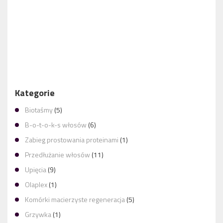
TĘCZA WE WŁOSACH – EKSTREMALNIE KOLOROWE
WŁOSY
Kategorie
Biotaśmy
(5)
B-o-t-o-k-s włosów
(6)
Zabieg prostowania proteinami
(1)
Przedłużanie włosów
(11)
Upięcia
(9)
Olaplex
(1)
Komórki macierzyste regeneracja
(5)
Grzywka
(1)