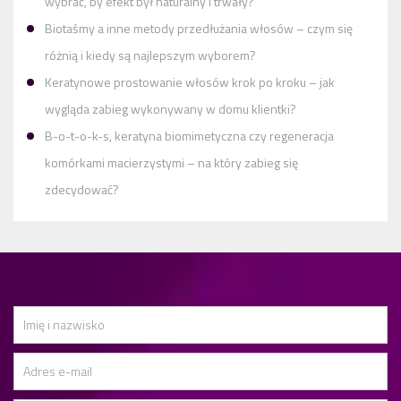
wybrać, by efekt był naturalny i trwały?
Biotaśmy a inne metody przedłużania włosów – czym się
różnią i kiedy są najlepszym wyborem?
Keratynowe prostowanie włosów krok po kroku – jak
wygląda zabieg wykonywany w domu klientki?
B-o-t-o-k-s, keratyna biomimetyczna czy regeneracja
komórkami macierzystymi – na który zabieg się
zdecydować?