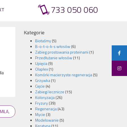
733 050 060
KT
Kategorie
Biotaśmy
(5)
B-o-t-o-k-s włosów
(6)
Zabieg prostowania proteinami
(1)
Przedłużanie włosów
(11)
Upięcia
(9)
Olaplex
(1)
la
Komórki macierzyste regeneracja
(5)
Grzywka
(1)
Cięcie
(4)
Zabiegi lecznicze
(15)
Koloryzacja
(26)
Fryzury
(39)
Regeneracja
(43)
MILA,
Mycie
(3)
Modelowanie
(5)
Keratyna
(11)