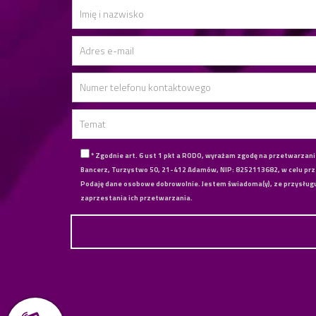
* Zgodnie art. 6 ust 1 pkt a RODO, wyrażam zgodę na przetwarzan
Bancerz, Turzystwo 50, 21-412 Adamów, NIP: 8252113682, w celu p
Podaję dane osobowe dobrowolnie. Jestem świadoma(y), ze przysługuj
zaprzestania ich przetwarzania.