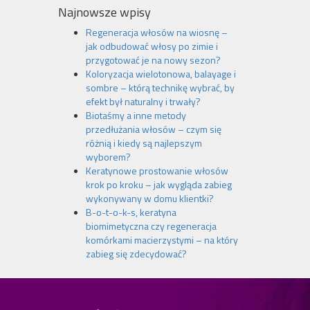
Najnowsze wpisy
Regeneracja włosów na wiosnę –
jak odbudować włosy po zimie i
przygotować je na nowy sezon?
Koloryzacja wielotonowa, balayage i
sombre – którą technikę wybrać, by
efekt był naturalny i trwały?
Biotaśmy a inne metody
przedłużania włosów – czym się
różnią i kiedy są najlepszym
wyborem?
Keratynowe prostowanie włosów
krok po kroku – jak wygląda zabieg
wykonywany w domu klientki?
B-o-t-o-k-s, keratyna
biomimetyczna czy regeneracja
komórkami macierzystymi – na który
zabieg się zdecydować?