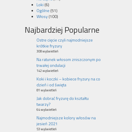
Loki
(6)
Ogólne
(51)
Włosy
(100)
Najbardziej Popularne
Ostre cięcie czyli najmodniejsze
krótkie fryzury
308 wyświetleń
Na ratunek włosom zniszczonym po
trwałej ondulacji
142 wyświetleń
Koki i koczki – kobiece fryzury na co
dzień i od święta
81 wyświetleń
Jak dobrać fryzurę do kształtu
twarzy?
64 wyświetleń
Najmodniejsze kolory włosów na
jesień 2021
53 wyświetleń