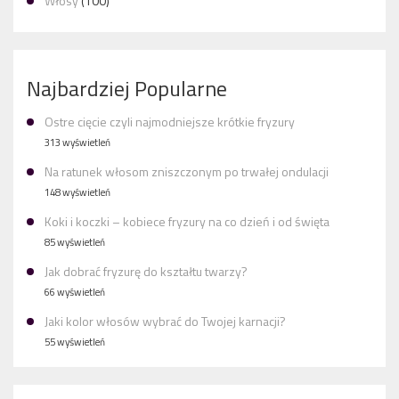
Włosy
(100)
Najbardziej Popularne
Ostre cięcie czyli najmodniejsze krótkie fryzury
313 wyświetleń
Na ratunek włosom zniszczonym po trwałej ondulacji
148 wyświetleń
Koki i koczki – kobiece fryzury na co dzień i od święta
85 wyświetleń
Jak dobrać fryzurę do kształtu twarzy?
66 wyświetleń
Jaki kolor włosów wybrać do Twojej karnacji?
55 wyświetleń