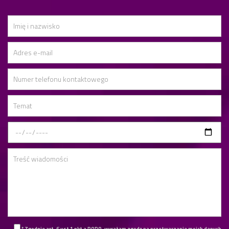
* Zgodnie art. 6 ust 1 pkt a RODO, wyrażam zgodę na przetwarzanie moich danych