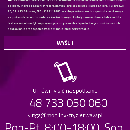
osobowych przez administratora danych Fryzjer Stylista Kinga Bancerz, Turzystwo
50, 21-412 Adamów, NIP: 8252113682, w celu przetworzenia zapytania wysłanego
za pośrednictwem formularza kontaktowego. Podaję dane osobowe dobrowolnie.
Jestem świadoma(y), ze przysługuje mi prawo dostępu do danych, możliwości ich
poprawiania oraz żądania zaprzestania ich przetwarzania.
Umówmy się na spotkanie
+48 733 050 060
kinga@mobilny-fryzjer.waw.pl
Pon-Pt. 8:00-18:00, Sob.