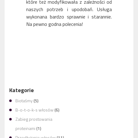
które też modyfikowała z zależności od
naszych potrzeb i upodobań. Usługa
wykonana bardzo sprawnie i starannie.
Na pewno godna polecenia!
USŁUGA WYKONANA SZYBKO I PROFESJONALNIE
Kategorie
Biotaśmy
(5)
KINGA TO ŚWIETNA FRYZJERKA
B-o-t-o-k-s włosów
(6)
Zabieg prostowania
proteinami
(1)
Przedłużanie włosów
(11)