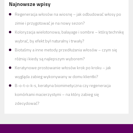
Najnowsze wpisy
Regeneracja włosów na wiosnę – jak odbudować włosy po
zimie i przygotować je na nowy sezon?
Koloryzacja wielotonowa, balayage i sombre – którą technikę
wybrać, by efekt był naturalny i trwały?
Biotaśmy a inne metody przedłużania włosów – czym się
różnią i kiedy są najlepszym wyborem?
Keratynowe prostowanie włosów krok po kroku – jak
wygląda zabieg wykonywany w domu klientki?
B-o-t-o-k-s, keratyna biomimetyczna czy regeneracja
komórkami macierzystymi – na który zabieg się
zdecydować?