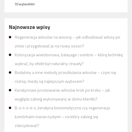
55 wyświetleń
Najnowsze wpisy
Regeneracja włosów na wiosnę – jak odbudować włosy po
zimie i przygotować je na nowy sezon?
Koloryzacja wielotonowa, balayage i sombre – którą technikę
wybrać, by efekt był naturalny i trwały?
Biotaśmy a inne metody przedłużania włosów – czym się
różnią i kiedy są najlepszym wyborem?
Keratynowe prostowanie włosów krok po kroku – jak
wygląda zabieg wykonywany w domu klientki?
B-o-t-o-k-s, keratyna biomimetyczna czy regeneracja
komórkami macierzystymi – na który zabieg się
zdecydować?