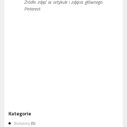
Źródło zdjęć w artykule i zdjęcia głównego:
Pinterest.
PRZEDŁUŻANIE WŁOSÓW METODĄ KERATYNOWĄ –
GĘSTE I DŁUGIE WŁOSY DLA CIEBIE
PRZYGOTUJ SWOJE WŁOSY NA WIOSNĘ! SKORZYSTAJ Z
PROFESJONALNEJ REGENERACJI
Kategorie
Biotaśmy
(5)