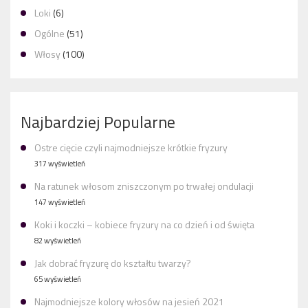
Loki
(6)
Ogólne
(51)
Włosy
(100)
Najbardziej Popularne
Ostre cięcie czyli najmodniejsze krótkie fryzury
317 wyświetleń
Na ratunek włosom zniszczonym po trwałej ondulacji
147 wyświetleń
Koki i koczki – kobiece fryzury na co dzień i od święta
82 wyświetleń
Jak dobrać fryzurę do kształtu twarzy?
65 wyświetleń
Najmodniejsze kolory włosów na jesień 2021