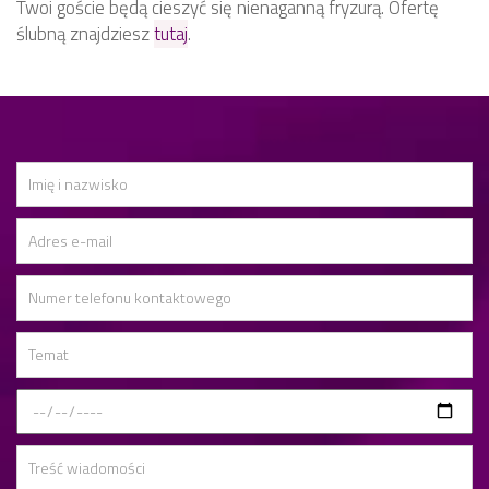
Twoi goście będą cieszyć się nienaganną fryzurą. Ofertę
ślubną znajdziesz
tutaj
.