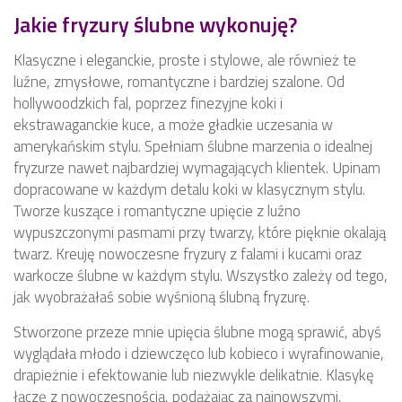
Jakie fryzury ślubne wykonuję?
Klasyczne i eleganckie, proste i stylowe, ale również te
luźne, zmysłowe, romantyczne i bardziej szalone. Od
hollywoodzkich fal, poprzez finezyjne koki i
ekstrawaganckie kuce, a może gładkie uczesania w
amerykańskim stylu. Spełniam ślubne marzenia o idealnej
fryzurze nawet najbardziej wymagających klientek. Upinam
dopracowane w każdym detalu koki w klasycznym stylu.
Tworze kuszące i romantyczne upięcie z luźno
wypuszczonymi pasmami przy twarzy, które pięknie okalają
twarz. Kreuję nowoczesne fryzury z falami i kucami oraz
warkocze ślubne w każdym stylu. Wszystko zależy od tego,
jak wyobrażałaś sobie wyśnioną ślubną fryzurę.
Stworzone przeze mnie upięcia ślubne mogą sprawić, abyś
wyglądała młodo i dziewczęco lub kobieco i wyrafinowanie,
drapieżnie i efektowanie lub niezwykle delikatnie. Klasykę
łączę z nowoczesnością, podążając za najnowszymi,