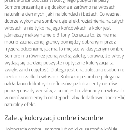
przez słońce podczas wakacyjnego pobytu na plaży.
Sombre prezentuje się doskonale zarówno na włosach
naturalnie ciemnych, jak i na blondach i beżach. Co ważne,
dobrze wykonane sombre daje efekt rozjaśnienia na całych
włosach, a nie tylko na jego końcówkach, a kolor jest
jaśniejszy maksymalnie o 3 tony. Oznacza to, że nie ma
mocno zaznaczonej granicy pomiędzy dobranymi przez
fryzjera odcieniami, jak ma to miejsce w klasycznym ombre.
Sombre ma również jedną wielką zaletę, sprawia, że włosy
wydają się bardziej puszyste i optycznie koloryzacja ta
zwiększa ich objętość. Dlatego jest ona polecana osobom o
cienkich i rzadkich włosach. Koloryzacja sombre polega na
nakładaniu delikatnych refleksów już kilka centymetrów
poniżej nasady włosów, a kolor jest rozkładany na włosach
w nierównomiernych odstępach, aby dodatkowo podkreślić
naturalny efekt.
Zalety koloryzacji ombre i sombre
Koloryzacja ombre i sombre już od kilku sezonów króluje