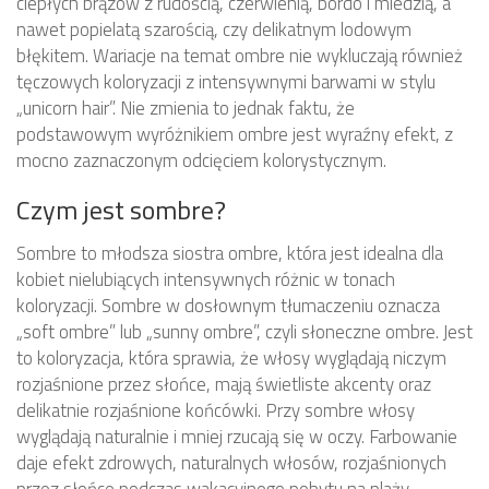
ciepłych brązów z rudością, czerwienią, bordo i miedzią, a
nawet popielatą szarością, czy delikatnym lodowym
błękitem. Wariacje na temat ombre nie wykluczają również
tęczowych koloryzacji z intensywnymi barwami w stylu
„unicorn hair”. Nie zmienia to jednak faktu, że
podstawowym wyróżnikiem ombre jest wyraźny efekt, z
mocno zaznaczonym odcięciem kolorystycznym.
Czym jest sombre?
Sombre to młodsza siostra ombre, która jest idealna dla
kobiet nielubiących intensywnych różnic w tonach
koloryzacji. Sombre w dosłownym tłumaczeniu oznacza
„soft ombre” lub „sunny ombre”, czyli słoneczne ombre. Jest
to koloryzacja, która sprawia, że włosy wyglądają niczym
rozjaśnione przez słońce, mają świetliste akcenty oraz
delikatnie rozjaśnione końcówki. Przy sombre włosy
wyglądają naturalnie i mniej rzucają się w oczy. Farbowanie
daje efekt zdrowych, naturalnych włosów, rozjaśnionych