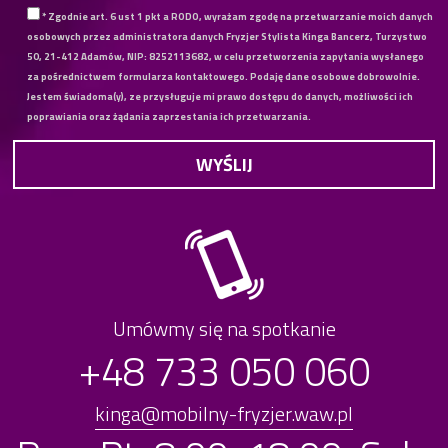
* Zgodnie art. 6 ust 1 pkt a RODO, wyrażam zgodę na przetwarzanie moich danych
osobowych przez administratora danych Fryzjer Stylista Kinga Bancerz, Turzystwo
50, 21-412 Adamów, NIP: 8252113682, w celu przetworzenia zapytania wysłanego
za pośrednictwem formularza kontaktowego. Podaję dane osobowe dobrowolnie.
Jestem świadoma(y), ze przysługuje mi prawo dostępu do danych, możliwości ich
poprawiania oraz żądania zaprzestania ich przetwarzania.
Umówmy się na spotkanie
+48 733 050 060
kinga@mobilny-fryzjer.waw.pl