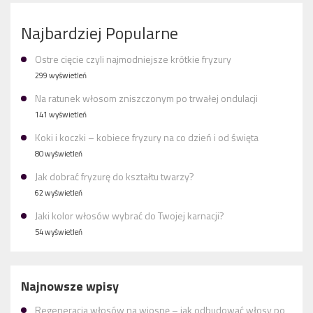
Najbardziej Popularne
Ostre cięcie czyli najmodniejsze krótkie fryzury
299 wyświetleń
Na ratunek włosom zniszczonym po trwałej ondulacji
141 wyświetleń
Koki i koczki – kobiece fryzury na co dzień i od święta
80 wyświetleń
Jak dobrać fryzurę do kształtu twarzy?
62 wyświetleń
Jaki kolor włosów wybrać do Twojej karnacji?
54 wyświetleń
Najnowsze wpisy
Regeneracja włosów na wiosnę – jak odbudować włosy po