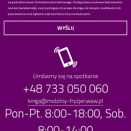
za pośrednictwem formularza kontaktowego. Podaję dane osobowe dobrowolnie.
Jestem świadoma(y), ze przysługuje mi prawo dostępu do danych, możliwości ich
poprawiania oraz żądania zaprzestania ich przetwarzania.
Umówmy się na spotkanie
+48 733 050 060
kinga@mobilny-fryzjer.waw.pl
Pon-Pt. 8:00-18:00, Sob.
8:00-14:00