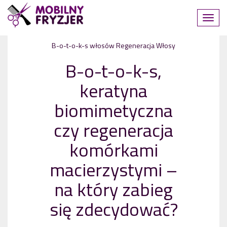
B-o-t-o-k-s włosów
Regeneracja
Włosy
B-o-t-o-k-s,
keratyna
biomimetyczna
czy regeneracja
komórkami
macierzystymi –
na który zabieg
się zdecydować?