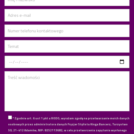
* Zgodnie art. 6 ust 1 pkt a RODO, wyrażam zgodę na przetwarzanie moich danych
osobowych przez administratora danych Fryzjer Stylista Kinga Bancerz, Turzystwo
50, 21-412 Adamów, NIP: 8252113682, w celu przetworzenia zapytania wysłanego