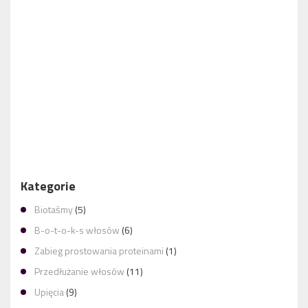
FARBOWANIE WŁOSÓW Z DOJAZDEM DO KLIENTA
KERATYNOWE PROSTOWANIE WŁOSÓW KROK PO KROKU –
JAK WYGLĄDA ZABIEG WYKONYWANY W DOMU KLIENTKI?
Kategorie
Biotaśmy
(5)
B-o-t-o-k-s włosów
(6)
Zabieg prostowania proteinami
(1)
Przedłużanie włosów
(11)
Upięcia
(9)