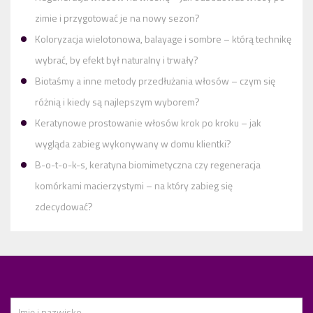
zimie i przygotować je na nowy sezon?
Koloryzacja wielotonowa, balayage i sombre – którą technikę
wybrać, by efekt był naturalny i trwały?
Biotaśmy a inne metody przedłużania włosów – czym się
różnią i kiedy są najlepszym wyborem?
Keratynowe prostowanie włosów krok po kroku – jak
wygląda zabieg wykonywany w domu klientki?
B-o-t-o-k-s, keratyna biomimetyczna czy regeneracja
komórkami macierzystymi – na który zabieg się
zdecydować?