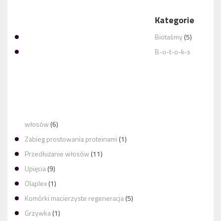
Kategorie
PROFESJONALNA I MIŁA FRYZJERKA! PANI
Biotaśmy
(5)
B-o-t-o-k-s
MIŁA PROFESJONALNA OBSŁUGA, SUPER SPRAWA
włosów
(6)
Zabieg prostowania proteinami
(1)
Przedłużanie włosów
(11)
Upięcia
(9)
Olaplex
(1)
Komórki macierzyste regeneracja
(5)
Grzywka
(1)