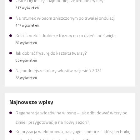
Ostre cięcie czyli najmodniejsze krótkie fryzury
317 wyświetleń
Na ratunek włosom zniszczonym po trwałej ondulacji
147 wyświetleń
Koki i koczki – kobiece fryzury na co dzień i od święta
82 wyświetleń
Jak dobrać fryzurę do kształtu twarzy?
65 wyświetleń
Najmodniejsze kolory włosów na jesień 2021
55 wyświetleń
Najnowsze wpisy
Regeneracja włosów na wiosnę – jak odbudować włosy po
zimie i przygotować je na nowy sezon?
Koloryzacja wielotonowa, balayage i sombre – którą technikę