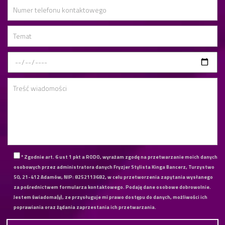
* Zgodnie art. 6 ust 1 pkt a RODO, wyrażam zgodę na przetwarzanie moich danych
osobowych przez administratora danych Fryzjer Stylista Kinga Bancerz, Turzystwo
50, 21-412 Adamów, NIP: 8252113682, w celu przetworzenia zapytania wysłanego
za pośrednictwem formularza kontaktowego. Podaję dane osobowe dobrowolnie.
Jestem świadoma(y), ze przysługuje mi prawo dostępu do danych, możliwości ich
poprawiania oraz żądania zaprzestania ich przetwarzania.