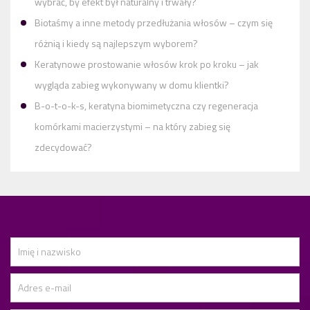
wybrać, by efekt był naturalny i trwały?
Biotaśmy a inne metody przedłużania włosów – czym się
różnią i kiedy są najlepszym wyborem?
Keratynowe prostowanie włosów krok po kroku – jak
wygląda zabieg wykonywany w domu klientki?
B-o-t-o-k-s, keratyna biomimetyczna czy regeneracja
komórkami macierzystymi – na który zabieg się
zdecydować?