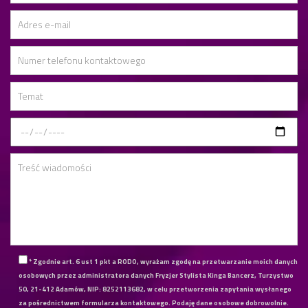
* Zgodnie art. 6 ust 1 pkt a RODO, wyrażam zgodę na przetwarzanie moich danych
osobowych przez administratora danych Fryzjer Stylista Kinga Bancerz, Turzystwo
50, 21-412 Adamów, NIP: 8252113682, w celu przetworzenia zapytania wysłanego
za pośrednictwem formularza kontaktowego. Podaję dane osobowe dobrowolnie.