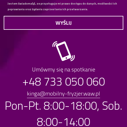
Jestem świadoma(y), ze przysługuje mi prawo dostępu do danych, możliwości ich
poprawiania oraz żądania zaprzestania ich przetwarzania.
Umówmy się na spotkanie
+48 733 050 060
kinga@mobilny-fryzjer.waw.pl
Pon-Pt. 8:00-18:00, Sob.
8:00-14:00