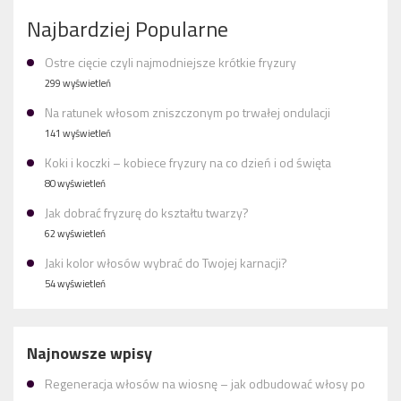
Najbardziej Popularne
Ostre cięcie czyli najmodniejsze krótkie fryzury
299 wyświetleń
Na ratunek włosom zniszczonym po trwałej ondulacji
141 wyświetleń
Koki i koczki – kobiece fryzury na co dzień i od święta
80 wyświetleń
Jak dobrać fryzurę do kształtu twarzy?
62 wyświetleń
Jaki kolor włosów wybrać do Twojej karnacji?
54 wyświetleń
Najnowsze wpisy
Regeneracja włosów na wiosnę – jak odbudować włosy po