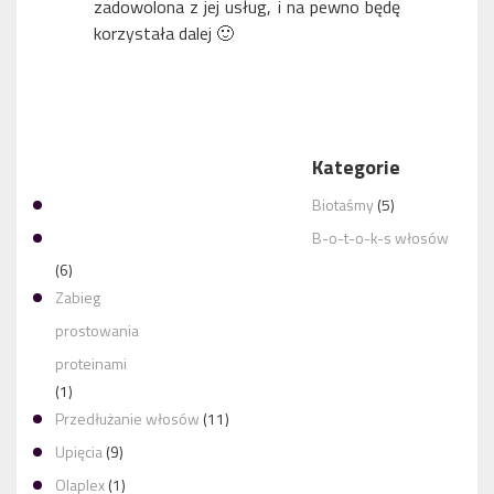
zadowolona z jej usług, i na pewno będę
korzystała dalej 🙂
Kategorie
KINGA IS AN EXCEPTIONAL SYTLIST.
Biotaśmy
(5)
B-o-t-o-k-s włosów
(6)
Zabieg
JESTEM BARDZO ZADOWOLONA Z USŁUG
prostowania
proteinami
(1)
Przedłużanie włosów
(11)
Upięcia
(9)
Olaplex
(1)