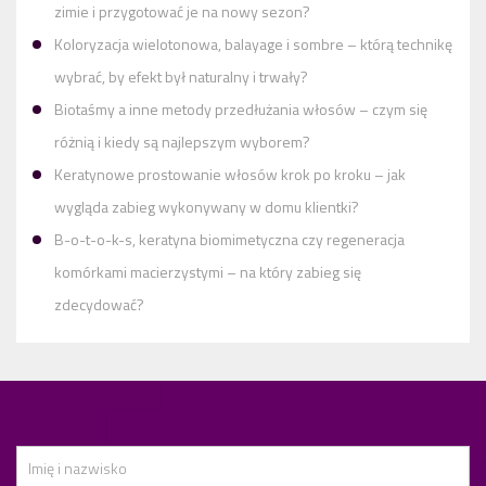
zimie i przygotować je na nowy sezon?
Koloryzacja wielotonowa, balayage i sombre – którą technikę
wybrać, by efekt był naturalny i trwały?
Biotaśmy a inne metody przedłużania włosów – czym się
różnią i kiedy są najlepszym wyborem?
Keratynowe prostowanie włosów krok po kroku – jak
wygląda zabieg wykonywany w domu klientki?
B-o-t-o-k-s, keratyna biomimetyczna czy regeneracja
komórkami macierzystymi – na który zabieg się
zdecydować?