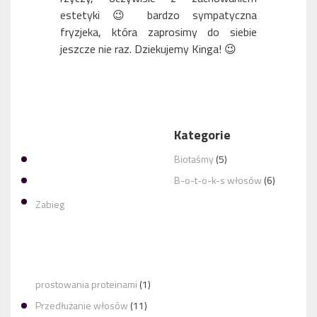
estetyki 😉 bardzo sympatyczna
fryzjeka, która zaprosimy do siebie
jeszcze nie raz. Dziekujemy Kinga! 😉
Kategorie
PRZEMIŁA OSOBA A DO TEGO
Biotaśmy
(5)
B-o-t-o-k-s włosów
(6)
Zabieg
PANI KINGA TO PROFESJONALISTKA, ZAWSZE
prostowania proteinami
(1)
Przedłużanie włosów
(11)