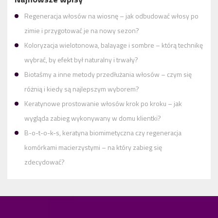
Regeneracja włosów na wiosnę – jak odbudować włosy po
zimie i przygotować je na nowy sezon?
Koloryzacja wielotonowa, balayage i sombre – którą technikę
wybrać, by efekt był naturalny i trwały?
Biotaśmy a inne metody przedłużania włosów – czym się
różnią i kiedy są najlepszym wyborem?
Keratynowe prostowanie włosów krok po kroku – jak
wygląda zabieg wykonywany w domu klientki?
B-o-t-o-k-s, keratyna biomimetyczna czy regeneracja
komórkami macierzystymi – na który zabieg się
zdecydować?