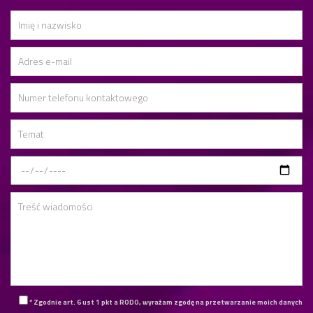
* Zgodnie art. 6 ust 1 pkt a RODO, wyrażam zgodę na przetwarzanie moich danych