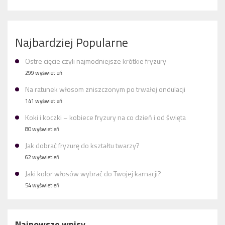
Najbardziej Popularne
Ostre cięcie czyli najmodniejsze krótkie fryzury
299 wyświetleń
Na ratunek włosom zniszczonym po trwałej ondulacji
141 wyświetleń
Koki i koczki – kobiece fryzury na co dzień i od święta
80 wyświetleń
Jak dobrać fryzurę do kształtu twarzy?
62 wyświetleń
Jaki kolor włosów wybrać do Twojej karnacji?
54 wyświetleń
Najnowsze wpisy