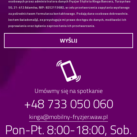
osobowych przez administratora danych Fryzjer Stylista Kinga Bancerz, Turzystwo
50, 21-412 Adamów, NIP: 8252113682, w celu przetworzenia zapytania wysłanego
za pośrednictwem formularza kontaktowego. Podaję dane osobowe dobrowolnie.
Jestem świadoma(y), ze przysługuje mi prawo dostępu do danych, możliwości ich
poprawiania oraz żądania zaprzestania ich przetwarzania.
Umówmy się na spotkanie
+48 733 050 060
kinga@mobilny-fryzjer.waw.pl
Pon-Pt. 8:00-18:00, Sob.