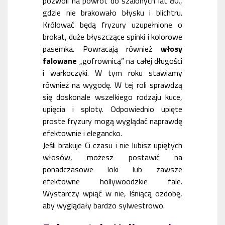
pozwoli na powrót do szalonych lat 80.,
gdzie nie brakowało błysku i blichtru.
Królować będą fryzury uzupełnione o
brokat, duże błyszczące spinki i kolorowe
pasemka. Powracają również
włosy
falowane
„gofrownicą” na całej długości
i warkoczyki. W tym roku stawiamy
również na wygodę. W tej roli sprawdzą
się doskonale wszelkiego rodzaju kuce,
upięcia i sploty. Odpowiednio upięte
proste fryzury mogą wyglądać naprawdę
efektownie i elegancko.
Jeśli brakuje Ci czasu i nie lubisz upiętych
włosów, możesz postawić na
ponadczasowe loki lub zawsze
efektowne hollywoodzkie fale.
Wystarczy wpiąć w nie, lśniącą ozdobę,
aby wyglądały bardzo sylwestrowo.