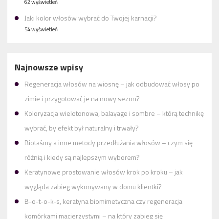
62 wyświetleń
Jaki kolor włosów wybrać do Twojej karnacji?
54 wyświetleń
Najnowsze wpisy
Regeneracja włosów na wiosnę – jak odbudować włosy po
zimie i przygotować je na nowy sezon?
Koloryzacja wielotonowa, balayage i sombre – którą technikę
wybrać, by efekt był naturalny i trwały?
Biotaśmy a inne metody przedłużania włosów – czym się
różnią i kiedy są najlepszym wyborem?
Keratynowe prostowanie włosów krok po kroku – jak
wygląda zabieg wykonywany w domu klientki?
B-o-t-o-k-s, keratyna biomimetyczna czy regeneracja
komórkami macierzystymi – na który zabieg się