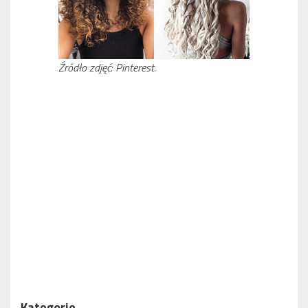
Źródło zdjęć: Pinterest.
SPOSOBY NA ZIMOWĄ REGENERACJĘ WŁOSÓW
NOWY ROK, NOWA TY – TRENDY FRYZJERSKIE NA 2022
ROK
Kategorie