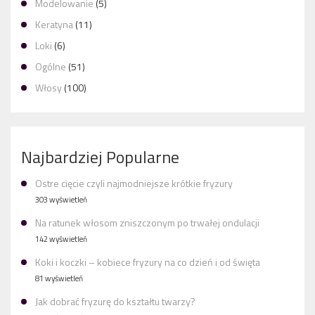
Modelowanie
(5)
Keratyna
(11)
Loki
(6)
Ogólne
(51)
Włosy
(100)
Najbardziej Popularne
Ostre cięcie czyli najmodniejsze krótkie fryzury
303 wyświetleń
Na ratunek włosom zniszczonym po trwałej ondulacji
142 wyświetleń
Koki i koczki – kobiece fryzury na co dzień i od święta
81 wyświetleń
Jak dobrać fryzurę do kształtu twarzy?