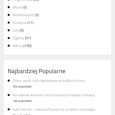
Mycie
(3)
Modelowanie
(5)
Keratyna
(11)
Loki
(6)
Ogólne
(51)
Włosy
(100)
Najbardziej Popularne
Ostre cięcie czyli najmodniejsze krótkie fryzury
304 wyświetleń
Na ratunek włosom zniszczonym po trwałej ondulacji
146 wyświetleń
Koki i koczki – kobiece fryzury na co dzień i od święta