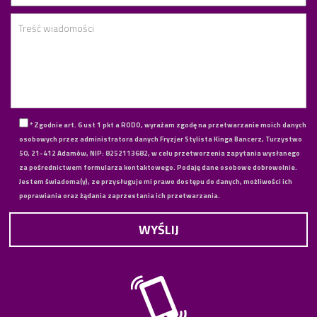
* Zgodnie art. 6 ust 1 pkt a RODO, wyrażam zgodę na przetwarzanie moich danych
osobowych przez administratora danych Fryzjer Stylista Kinga Bancerz, Turzystwo
50, 21-412 Adamów, NIP: 8252113682, w celu przetworzenia zapytania wysłanego
za pośrednictwem formularza kontaktowego. Podaję dane osobowe dobrowolnie.
Jestem świadoma(y), ze przysługuje mi prawo dostępu do danych, możliwości ich
poprawiania oraz żądania zaprzestania ich przetwarzania.