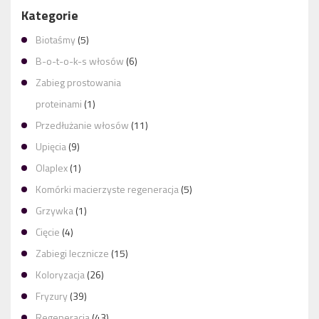
Kategorie
Biotaśmy
(5)
MODNE FRYZURY NA ŚWIĘTA
B-o-t-o-k-s włosów
(6)
Zabieg prostowania
proteinami
(1)
Przedłużanie włosów
(11)
Upięcia
(9)
Olaplex
(1)
Komórki macierzyste regeneracja
(5)
Grzywka
(1)
Cięcie
(4)
Zabiegi lecznicze
(15)
Koloryzacja
(26)
Fryzury
(39)
Regeneracja
(43)