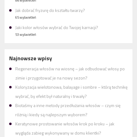
84 wyświetleń
Jak dobrać fryzurę do kształtu twarzy?
65 wyświetleń
Jaki kolor włosów wybrać do Twojej karnacji?
53 wyświetleń
Najnowsze wpisy
Regeneracja włosów na wiosnę – jak odbudować włosy po
zimie i przygotować je na nowy sezon?
Koloryzacja wielotonowa, balayage i sombre – którą technikę
wybrać, by efekt był naturalny i trwały?
Biotaśmy a inne metody przedłużania włosów – czym się
różnią i kiedy są najlepszym wyborem?
Keratynowe prostowanie włosów krok po kroku – jak
wygląda zabieg wykonywany w domu klientki?