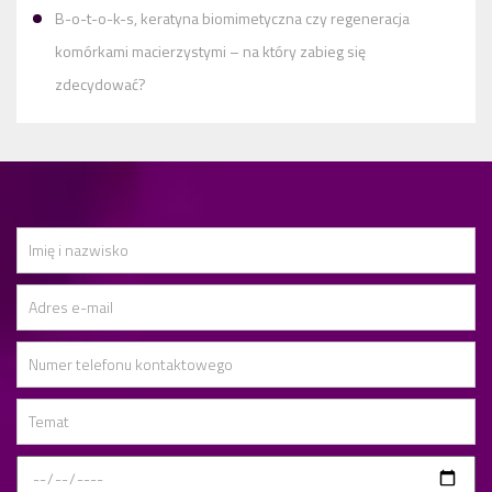
B-o-t-o-k-s, keratyna biomimetyczna czy regeneracja
komórkami macierzystymi – na który zabieg się
zdecydować?