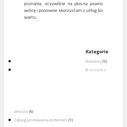
poznania, oczywiście na plus.na pewno
wrócę i ponownie skorzystam z usług bo
warto.
Kategorie
PANI KINGA JEST PROFESJONALNA POD
Biotaśmy
(5)
B-o-t-o-k-s
FANTASTYCZNA USŁUGA! KINGA JEST PRZEMIŁĄ
włosów
(6)
Zabieg prostowania proteinami
(1)