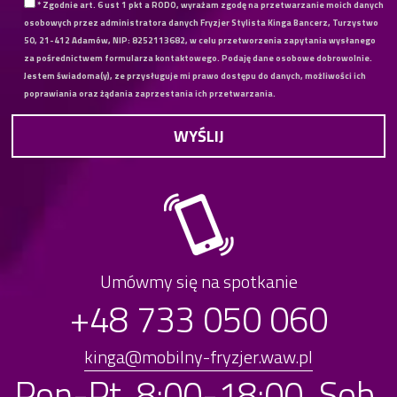
* Zgodnie art. 6 ust 1 pkt a RODO, wyrażam zgodę na przetwarzanie moich danych
osobowych przez administratora danych Fryzjer Stylista Kinga Bancerz, Turzystwo
50, 21-412 Adamów, NIP: 8252113682, w celu przetworzenia zapytania wysłanego
za pośrednictwem formularza kontaktowego. Podaję dane osobowe dobrowolnie.
Jestem świadoma(y), ze przysługuje mi prawo dostępu do danych, możliwości ich
poprawiania oraz żądania zaprzestania ich przetwarzania.
Umówmy się na spotkanie
+48 733 050 060
kinga@mobilny-fryzjer.waw.pl
Pon-Pt. 8:00-18:00, Sob.