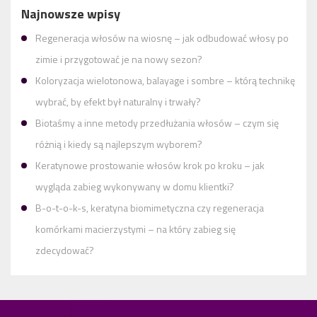
Najnowsze wpisy
Regeneracja włosów na wiosnę – jak odbudować włosy po
zimie i przygotować je na nowy sezon?
Koloryzacja wielotonowa, balayage i sombre – którą technikę
wybrać, by efekt był naturalny i trwały?
Biotaśmy a inne metody przedłużania włosów – czym się
różnią i kiedy są najlepszym wyborem?
Keratynowe prostowanie włosów krok po kroku – jak
wygląda zabieg wykonywany w domu klientki?
B-o-t-o-k-s, keratyna biomimetyczna czy regeneracja
komórkami macierzystymi – na który zabieg się
zdecydować?