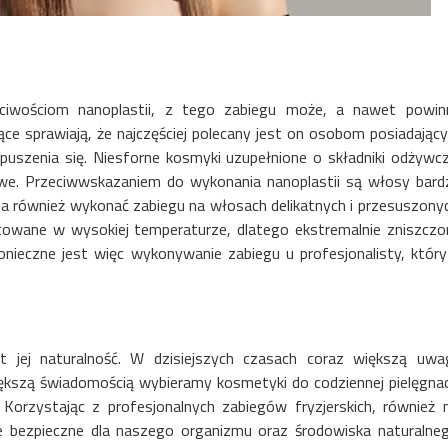
ściwościom nanoplastii, z tego zabiegu może, a nawet powin
ące sprawiają, że najczęściej polecany jest on osobom posiadając
puszenia się. Niesforne kosmyki uzupełnione o składniki odżywcz
rowe. Przeciwwskazaniem do wykonania nanoplastii są włosy bard
żna również wykonać zabiegu na włosach delikatnych i przesuszonyc
stowane w wysokiej temperaturze, dlatego ekstremalnie zniszczo
nieczne jest więc wykonywanie zabiegu u profesjonalisty, który
st jej naturalność. W dzisiejszych czasach coraz większą uwa
ększą świadomością wybieramy kosmetyki do codziennej pielęgnacj
 Korzystając z profesjonalnych zabiegów fryzjerskich, również n
 bezpieczne dla naszego organizmu oraz środowiska naturalneg