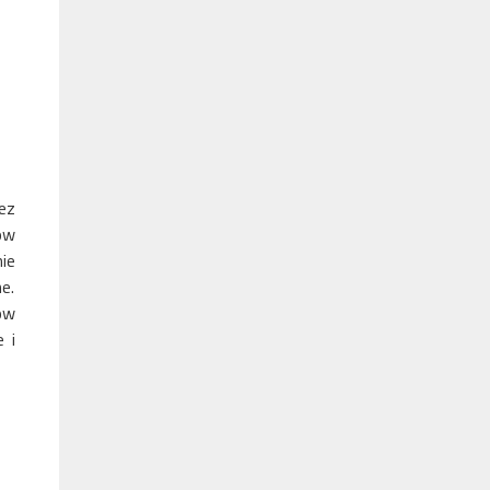
ez
ów
ie
e.
ów
 i