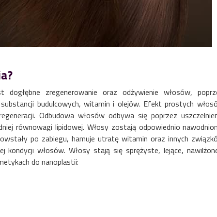
ia?
st dogłębne zregenerowanie oraz odżywienie włosów, poprz
 substancji budulcowych, witamin i olejów. Efekt prostych włos
regeneracji. Odbudowa włosów odbywa się poprzez uszczelnien
niej równowagi lipidowej. Włosy zostają odpowiednio nawodnion
, powstały po zabiegu, hamuje utratę witamin oraz innych związk
j kondycji włosów. Włosy stają się sprężyste, lejące, nawilżone
metykach do nanoplastii: