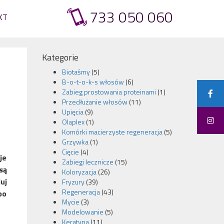
733 050 060
KT
Kategorie
Biotaśmy
(5)
B-o-t-o-k-s włosów
(6)
a
Zabieg prostowania proteinami
(1)
Przedłużanie włosów
(11)
Upięcia
(9)
Olaplex
(1)
Komórki macierzyste regeneracja
(5)
Grzywka
(1)
Cięcie
(4)
je
Zabiegi lecznicze
(15)
są
Koloryzacja
(26)
uj
Fryzury
(39)
Regeneracja
(43)
po
Mycie
(3)
Modelowanie
(5)
Keratyna
(11)