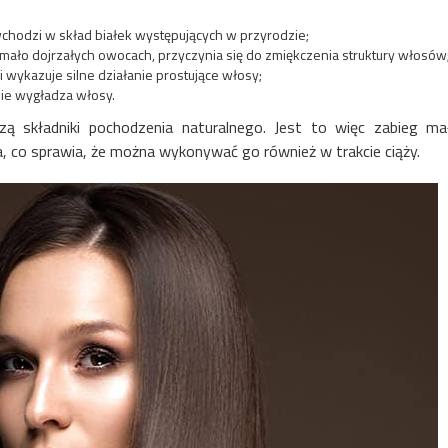
 wchodzi w skład białek występujących w przyrodzie;
 mało dojrzałych owocach, przyczynia się do zmiękczenia struktury włosów
 wykazuje silne działanie prostujące włosy;
nie wygładza włosy.
ą składniki pochodzenia naturalnego. Jest to więc zabieg ma
ia, co sprawia, że można wykonywać go również w trakcie ciąży.