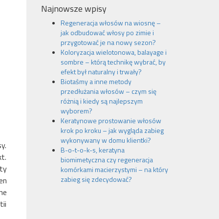
Najnowsze wpisy
Regeneracja włosów na wiosnę –
jak odbudować włosy po zimie i
przygotować je na nowy sezon?
Koloryzacja wielotonowa, balayage i
sombre – którą technikę wybrać, by
efekt był naturalny i trwały?
Biotaśmy a inne metody
przedłużania włosów – czym się
różnią i kiedy są najlepszym
wyborem?
Keratynowe prostowanie włosów
krok po kroku – jak wygląda zabieg
wykonywany w domu klientki?
y.
B-o-t-o-k-s, keratyna
t.
biomimetyczna czy regeneracja
ty
komórkami macierzystymi – na który
zabieg się zdecydować?
en
ne
ii