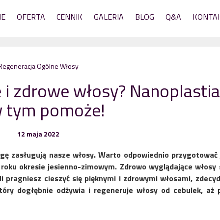
NE
OFERTA
CENNIK
GALERIA
BLOG
Q&A
KONTA
Regeneracja
Ogólne
Włosy
 i zdrowe włosy? Nanoplasti
w tym pomoże!
12 maja 2022
agę zasługują nasze włosy. Warto odpowiednio przygotować 
 roku okresie jesienno-zimowym. Zdrowo wyglądające włosy 
śli pragniesz cieszyć się pięknymi i zdrowymi włosami, zdecyd
tóry dogłębnie odżywia i regeneruje włosy od cebulek, aż 