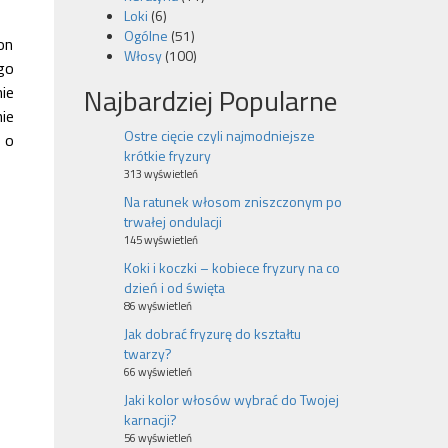
Loki
(6)
Ogólne
(51)
on
Włosy
(100)
go
Najbardziej Popularne
ie
ie
Ostre cięcie czyli najmodniejsze
 o
krótkie fryzury
313 wyświetleń
Na ratunek włosom zniszczonym po
trwałej ondulacji
145 wyświetleń
Koki i koczki – kobiece fryzury na co
dzień i od święta
86 wyświetleń
Jak dobrać fryzurę do kształtu
twarzy?
66 wyświetleń
Jaki kolor włosów wybrać do Twojej
karnacji?
56 wyświetleń